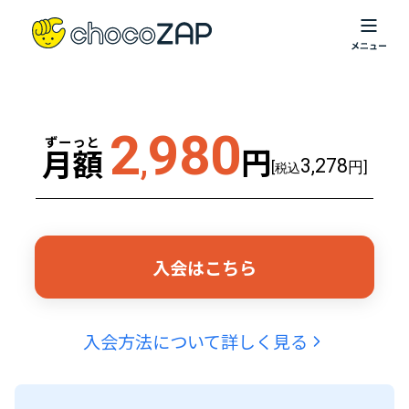
2
980
ずーっと
円
月額
,
3,278
[
円]
税込
入会はこちら
入会方法について詳しく見る