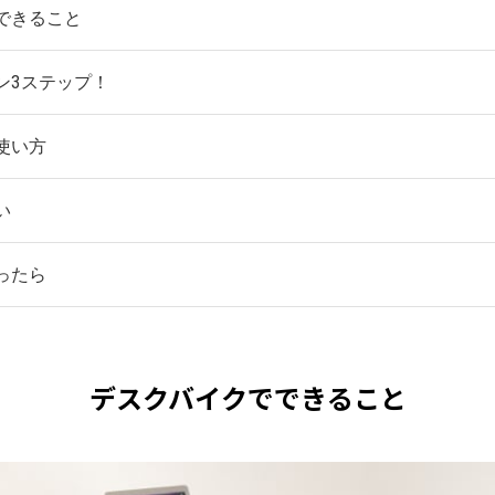
できること
ン3ステップ！
使い方
い
ったら
デスクバイクでできること