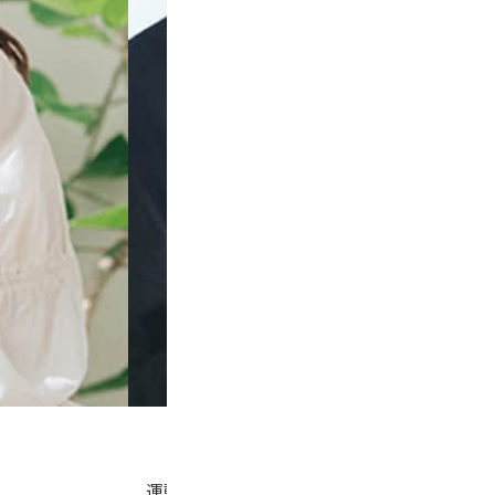
勉強や仕事
運動しながら勉強・仕事をして気分転換！