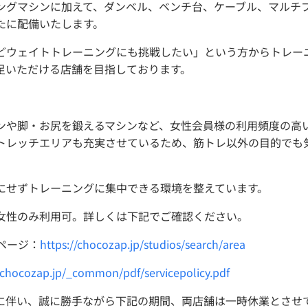
ングマシンに加えて、ダンベル、ベンチ台、ケーブル、マルチ
たに配備いたします。
どウェイトトレーニングにも挑戦したい」という方からトレー
足いただける店舗を目指しております。
ンや脚・お尻を鍛えるマシンなど、女性会員様の利用頻度の高
トレッチエリアも充実させているため、筋トレ以外の目的でも
にせずトレーニングに集中できる環境を整えています。
女性のみ利用可。詳しくは下記でご確認ください。
ページ：
https://chocozap.jp/studios/search/area
//chocozap.jp/_common/pdf/servicepolicy.pdf
に伴い、誠に勝手ながら下記の期間、両店舗は一時休業とさせ