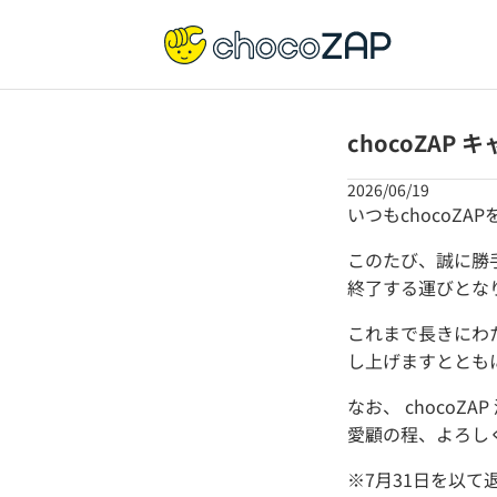
chocoZA
2026/06/19
いつもchocoZ
このたび、誠に勝手
終了する運びとな
これまで長きにわた
し上げますととも
なお、 choco
愛顧の程、よろし
※7月31日を以