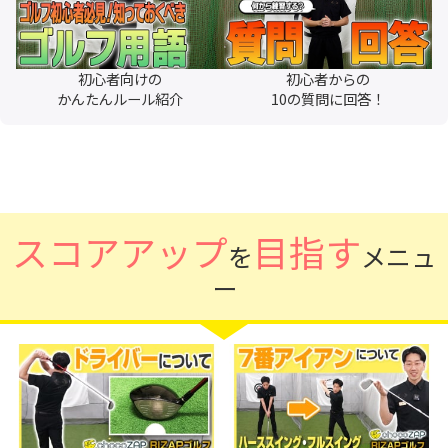
初心者向けの
初心者からの
かんたんルール紹介
10の質問に回答！
スコアアップ
目指す
を
メニュ
ー