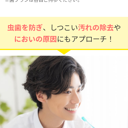
虫歯を防ぎ
、しつこい
汚れの除去
や
においの原因
にもアプローチ！