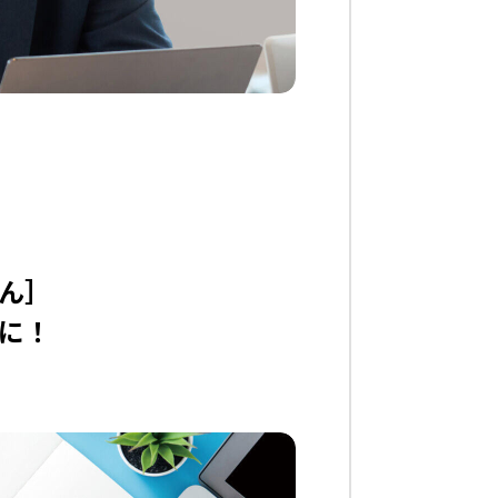
ん］
に！​