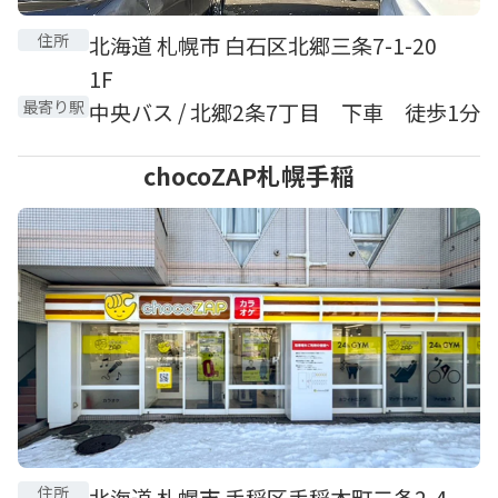
住所
北海道 札幌市 白石区北郷三条7-1-20
1F
最寄り駅
中央バス / 北郷2条7丁目 下車 徒歩1分
chocoZAP札幌手稲
住所
北海道 札幌市 手稲区手稲本町二条2-4-