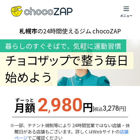
札幌市
の24時間使えるジム chocoZAP
暮らしのすぐそばで
、
気軽に運動習慣
チョコザップ
で整う毎日
始めよう
2
980
ずーっと
円
月額
,
3,278
[
円]
税込
一部、テナント規制等により 24時間営業ではない店舗・休
館日がある店舗もございます。詳しくはWebサイトの
店舗
ページ
でご確認ください