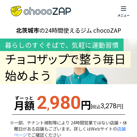
北茨城市
の24時間使えるジム chocoZAP
暮らしのすぐそばで
、
気軽に運動習慣
チョコザップ
で整う毎日
始めよう
2
980
ずーっと
円
月額
,
3,278
[
円]
税込
一部、テナント規制等により 24時間営業ではない店舗・休
館日がある店舗もございます。詳しくはWebサイトの
店舗
ページ
でご確認ください