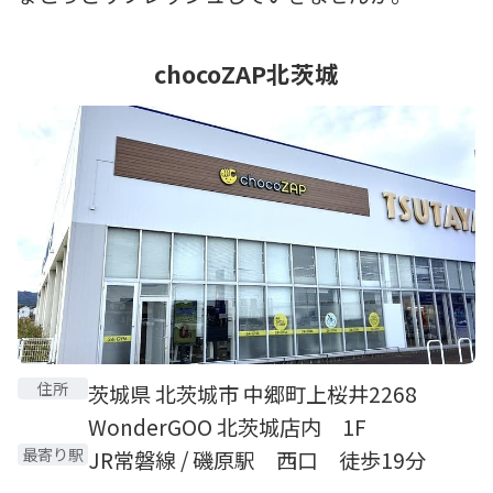
chocoZAP北茨城
住所
茨城県 北茨城市 中郷町上桜井2268
WonderGOO 北茨城店内 1F
最寄り駅
JR常磐線 / 磯原駅 西口 徒歩19分