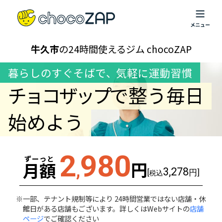
牛久市
の24時間使えるジム chocoZAP
暮らしのすぐそばで
、
気軽に運動習慣
チョコザップ
で整う毎日
始めよう
2
980
ずーっと
円
月額
,
3,278
[
円]
税込
一部、テナント規制等により 24時間営業ではない店舗・休
館日がある店舗もございます。詳しくはWebサイトの
店舗
ページ
でご確認ください