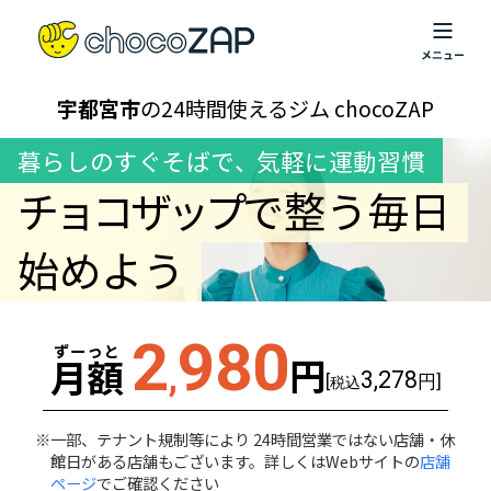
宇都宮市
の24時間使えるジム chocoZAP
暮らしのすぐそばで
、
気軽に運動習慣
チョコザップ
で整う毎日
始めよう
2
980
ずーっと
円
月額
,
3,278
[
円]
税込
一部、テナント規制等により 24時間営業ではない店舗・休
館日がある店舗もございます。詳しくはWebサイトの
店舗
ページ
でご確認ください