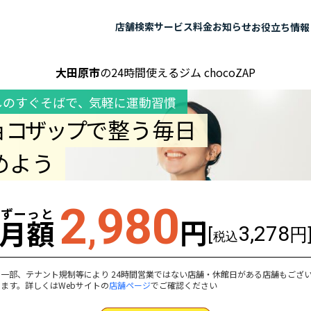
店舗検索
サービス
料金
お知らせ
お役立ち情報
大田原市
の24時間使えるジム chocoZAP
しのすぐそばで
、
気軽に運動習慣
ョコザップ
で整う毎日
めよう
2
980
ずーっと
,
円
月額
3,278
[
円
税込
一部、テナント規制等により 24時間営業ではない店舗・休館日がある店舗もござ
ます。詳しくはWebサイトの
店舗ページ
でご確認ください