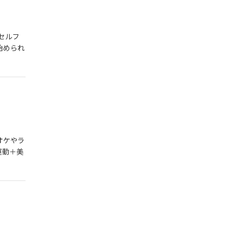
・セルフ
始められ
オケやラ
運動＋美