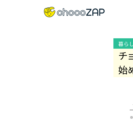
暮ら
チ
始