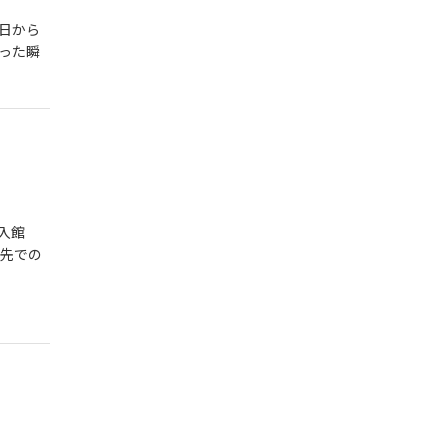
日から
った瞬
入館
け先での