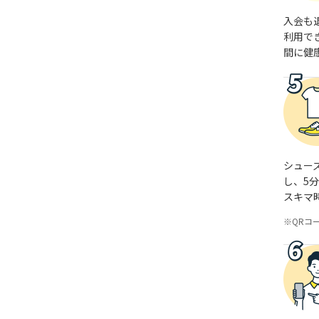
入会も
利用で
間に健
シュー
し、5
スキマ
QRコ