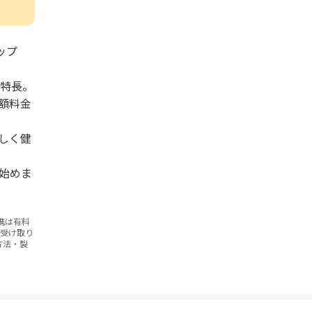
ップ
が特長。
額料金
しく健
始めま
携は有料
お受け取り
方法・製