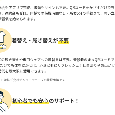
退会もアプリで完結、書類もサインも不要。QRコードをかざすだけで当
き、違約金もゼロ。店舗での待機時間なし・所要5分の手続きで、思い立
康習慣を始められます。
着替え・履き替えが
不要
ズの履き替えや専用ウェアへの着替えは不要。普段着のままQRコードで
分だけでも体を動かせば、心身ともにリフレッシュ！仕事帰りやお出か
時間を最大限に活用できます。
ードは株式会社デンソーウェーブの登録商標です
初心者でも安心
のサポート！