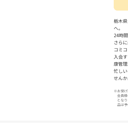
栃木県
へ。
24時
さらに
コミコ
入会す
康管理
忙しい
せんか
お受け
会員様
となり
品は予