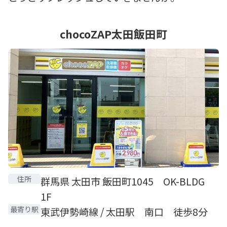
chocoZAP太田飯田町
住所
群馬県 太田市 飯田町1045 OK-BLDG
1F
最寄り駅
東武伊勢崎線 / 太田駅 南口 徒歩8分