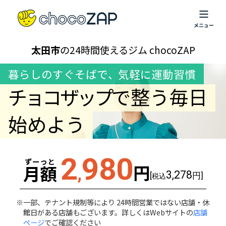
太田市
の24時間使えるジム chocoZAP
暮らしのすぐそばで
、
気軽に運動習慣
チョコザップ
で整う毎日
始めよう
2
980
ずーっと
円
月額
,
3,278
[
円]
税込
一部、テナント規制等により 24時間営業ではない店舗・休
館日がある店舗もございます。詳しくはWebサイトの
店舗
ページ
でご確認ください