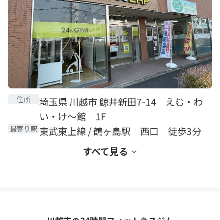
住所
埼玉県 川越市 鯨井新田7-14 えむ・わ
い・け～館 1F
最寄り駅
東武東上線 / 鶴ヶ島駅 西口 徒歩3分
すべて見る