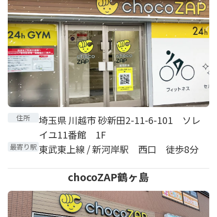
住所
埼玉県 川越市 砂新田2-11-6-101 ソレ
イユ11番館 1F
最寄り駅
東武東上線 / 新河岸駅 西口 徒歩8分
chocoZAP鶴ヶ島