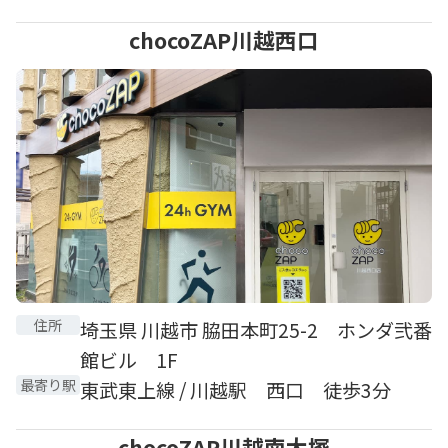
chocoZAP川越西口
住所
埼玉県 川越市 脇田本町25-2 ホンダ弐番
館ビル 1F
最寄り駅
東武東上線 / 川越駅 西口 徒歩3分
chocoZAP川越南大塚