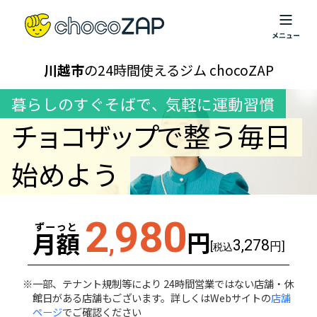
川越市
の24時間使えるジム chocoZAP
暮らしのすぐそばで
、
気軽に運動習慣
チョコザップ
で整う毎日
始めよう
2
980
ずーっと
円
月額
,
3,278
[
円]
税込
一部、テナント規制等により 24時間営業ではない店舗・休
館日がある店舗もございます。詳しくはWebサイトの
店舗
ページ
でご確認ください