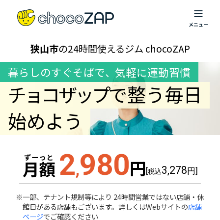
狭山市
の24時間使えるジム chocoZAP
暮らしのすぐそばで
、
気軽に運動習慣
チョコザップ
で整う毎日
始めよう
2
980
ずーっと
円
月額
,
3,278
[
円]
税込
一部、テナント規制等により 24時間営業ではない店舗・休
館日がある店舗もございます。詳しくはWebサイトの
店舗
ページ
でご確認ください