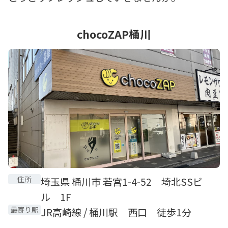
chocoZAP桶川
住所
埼玉県 桶川市 若宮1-4-52 埼北SSビ
ル 1F
最寄り駅
JR高崎線 / 桶川駅 西口 徒歩1分