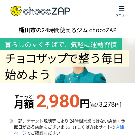
桶川市
の24時間使えるジム chocoZAP
暮らしのすぐそばで
、
気軽に運動習慣
チョコザップ
で整う毎日
始めよう
2
980
ずーっと
円
月額
,
3,278
[
円]
税込
一部、テナント規制等により 24時間営業ではない店舗・休
館日がある店舗もございます。詳しくはWebサイトの
店舗
ページ
でご確認ください