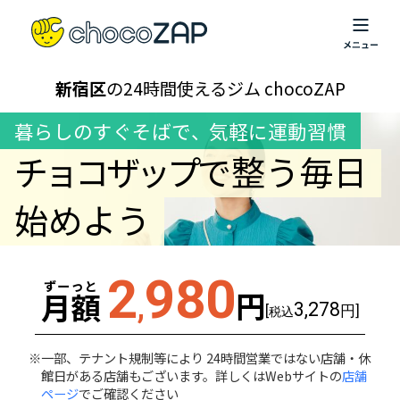
新宿区
の24時間使えるジム chocoZAP
暮らしのすぐそばで
、
気軽に運動習慣
チョコザップ
で整う毎日
始めよう
2
980
ずーっと
円
月額
,
3,278
[
円]
税込
一部、テナント規制等により 24時間営業ではない店舗・休
館日がある店舗もございます。詳しくはWebサイトの
店舗
ページ
でご確認ください