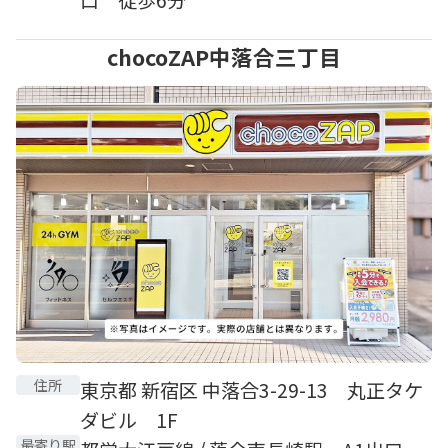
chocoZAP中落合三丁目
住所
東京都 新宿区 中落合3-29-13 丸正タケ
ダビル 1F
最寄り駅