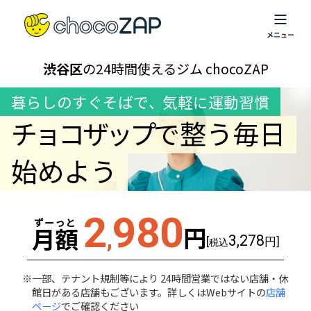
渋谷区
の24時間使えるジム chocoZAP
暮らしのすぐそばで
、
気軽に運動習慣
チョコザップ
で整う毎日
始めよう
2
980
ずーっと
円
月額
,
3,278
[
円]
税込
一部、テナント規制等により 24時間営業ではない店舗・休
館日がある店舗もございます。詳しくはWebサイトの
店舗
ページ
でご確認ください