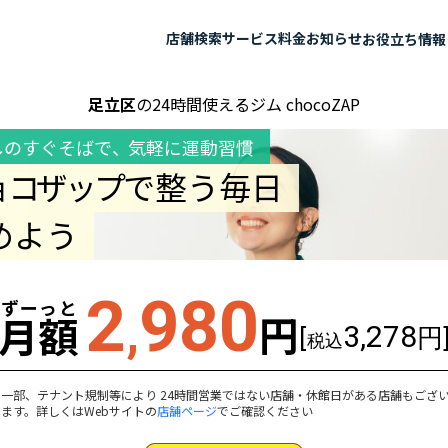
店舗検索
サービス
料金
お知らせ
お役立ち情報
足立区
の24時間使えるジム chocoZAP
しのすぐそばで
、
気軽に運動習慣
ョコザップ
で整う毎日
めよう
2
980
ずーっと
,
円
月額
3,278
[
円
税込
一部、テナント規制等により 24時間営業ではない店舗・休館日がある店舗もござ
ます。詳しくはWebサイトの
店舗ページ
でご確認ください