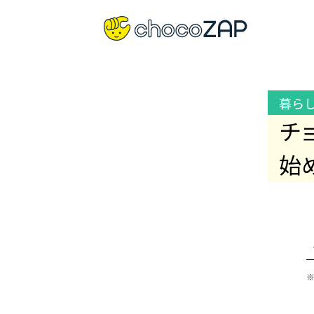
暮ら
チ
始