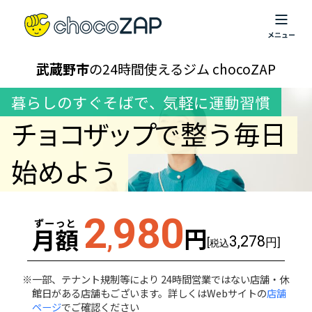
武蔵野市
の24時間使えるジム chocoZAP
暮らしのすぐそばで
、
気軽に運動習慣
チョコザップ
で整う毎日
始めよう
2
980
ずーっと
円
月額
,
3,278
[
円]
税込
一部、テナント規制等により 24時間営業ではない店舗・休
館日がある店舗もございます。詳しくはWebサイトの
店舗
ページ
でご確認ください