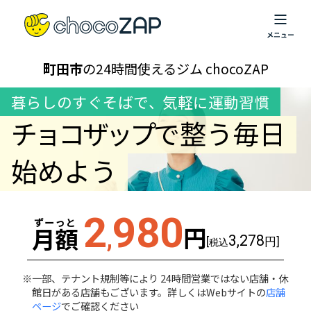
町田市
の24時間使えるジム chocoZAP
暮らしのすぐそばで
、
気軽に運動習慣
チョコザップ
で整う毎日
始めよう
2
980
ずーっと
円
月額
,
3,278
[
円]
税込
一部、テナント規制等により 24時間営業ではない店舗・休
館日がある店舗もございます。詳しくはWebサイトの
店舗
ページ
でご確認ください