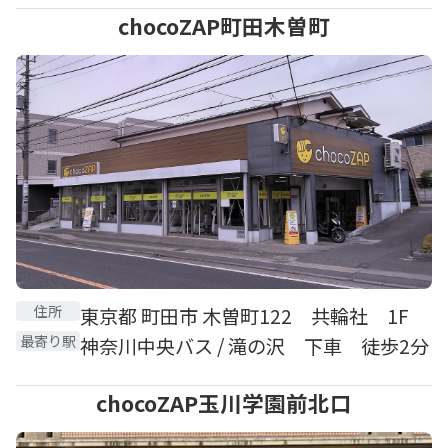
chocoZAP町田木曽町
住所
東京都 町田市 木曽町122 共輪社 1F
最寄り駅
神奈川中央バス / 滝の沢 下車 徒歩2分
chocoZAP玉川学園前北口