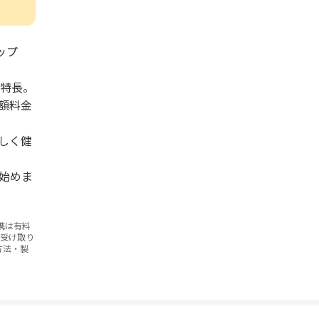
ップ
が特長。
額料金
しく健
始めま
携は有料
お受け取り
方法・製