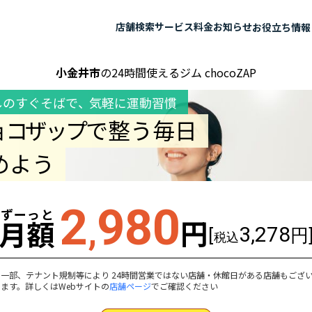
店舗検索
サービス
料金
お知らせ
お役立ち情報
小金井市
の24時間使えるジム chocoZAP
しのすぐそばで
、
気軽に運動習慣
ョコザップ
で整う毎日
めよう
2
980
ずーっと
,
円
月額
3,278
[
円
税込
一部、テナント規制等により 24時間営業ではない店舗・休館日がある店舗もござ
ます。詳しくはWebサイトの
店舗ページ
でご確認ください