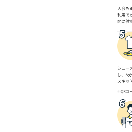
入会も
利用で
間に健
シュー
し、5
スキマ
QRコ