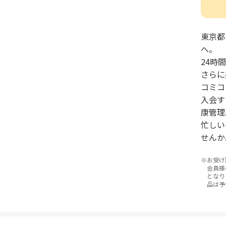
東京都
へ。
24時
さらに
コミコ
入会す
康管理
忙しい
せんか
お受け
会員様
となり
品は予