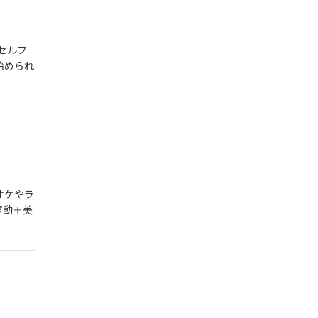
・セルフ
始められ
オケやラ
運動＋美