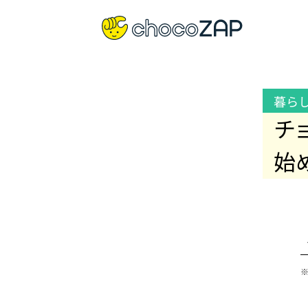
暮ら
チ
始