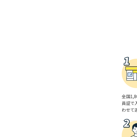
全国1
員証で
わせて