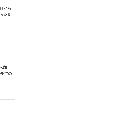
日から
った瞬
入館
け先での