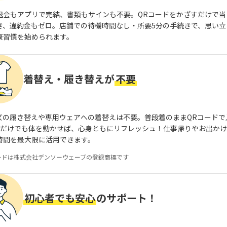
退会もアプリで完結、書類もサインも不要。QRコードをかざすだけで当
き、違約金もゼロ。店舗での待機時間なし・所要5分の手続きで、思い立
康習慣を始められます。
着替え・履き替えが
不要
ズの履き替えや専用ウェアへの着替えは不要。普段着のままQRコードで
分だけでも体を動かせば、心身ともにリフレッシュ！仕事帰りやお出か
時間を最大限に活用できます。
ードは株式会社デンソーウェーブの登録商標です
初心者でも安心
のサポート！