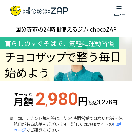
国分寺市
の24時間使えるジム chocoZAP
暮らしのすぐそばで
、
気軽に運動習慣
チョコザップ
で整う毎日
始めよう
2
980
ずーっと
円
月額
,
3,278
[
円]
税込
一部、テナント規制等により 24時間営業ではない店舗・休
館日がある店舗もございます。詳しくはWebサイトの
店舗
ページ
でご確認ください