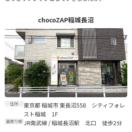
chocoZAP稲城長沼
住所
東京都 稲城市 東長沼558 シティフォレ
スト稲城 1F
最寄り駅
JR南武線 / 稲城長沼駅 北口 徒歩2分