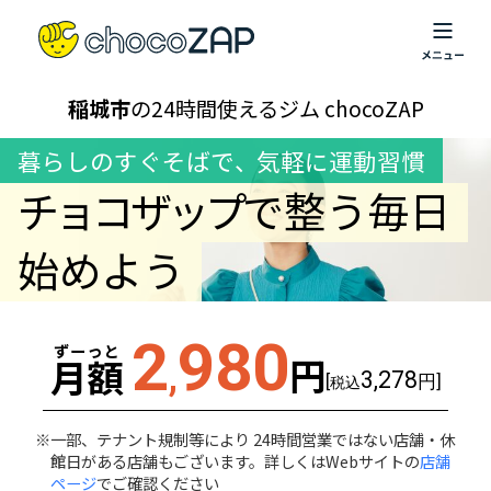
稲城市
の24時間使えるジム chocoZAP
暮らしのすぐそばで
、
気軽に運動習慣
チョコザップ
で整う毎日
始めよう
2
980
ずーっと
円
月額
,
3,278
[
円]
税込
一部、テナント規制等により 24時間営業ではない店舗・休
館日がある店舗もございます。詳しくはWebサイトの
店舗
ページ
でご確認ください