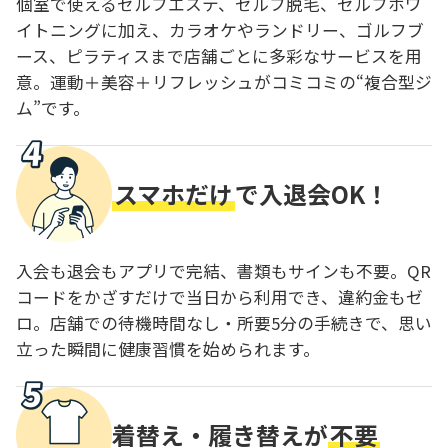
個室で使えるセルフエステ、セルフ脱毛、セルフホワ
イトニングに加え、カラオケやランドリー、ゴルフブ
ース、ピラティスまで店舗ごとに多彩なサービスを用
意。運動＋美容＋リフレッシュがコミコミの“複合型ジ
ム”です。
スマホだけ
で入退会OK！
入会も退会もアプリで完結、書類もサインも不要。QR
コードをかざすだけで当日から利用でき、違約金もゼ
ロ。店舗での待機時間なし・所要5分の手続きで、思い
立った瞬間に健康習慣を始められます。
着替え・履き替えが
不要