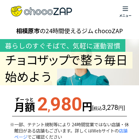
相模原市
の24時間使えるジム chocoZAP
暮らしのすぐそばで
、
気軽に運動習慣
チョコザップ
で整う毎日
始めよう
2
980
ずーっと
円
月額
,
3,278
[
円]
税込
一部、テナント規制等により 24時間営業ではない店舗・休
館日がある店舗もございます。詳しくはWebサイトの
店舗
ページ
でご確認ください