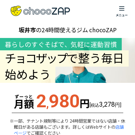
坂井市
の24時間使えるジム chocoZAP
暮らしのすぐそばで
、
気軽に運動習慣
チョコザップ
で整う毎日
始めよう
2
980
ずーっと
円
月額
,
3,278
[
円]
税込
一部、テナント規制等により 24時間営業ではない店舗・休
館日がある店舗もございます。詳しくはWebサイトの
店舗
ページ
でご確認ください