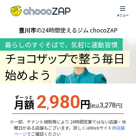
豊川市
の24時間使えるジム chocoZAP
暮らしのすぐそばで
、
気軽に運動習慣
チョコザップ
で整う毎日
始めよう
2
980
ずーっと
円
月額
,
3,278
[
円]
税込
一部、テナント規制等により 24時間営業ではない店舗・休
館日がある店舗もございます。詳しくはWebサイトの
店舗
ページ
でご確認ください