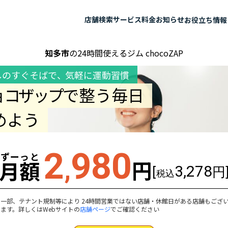
店舗検索
サービス
料金
お知らせ
お役立ち情報
知多市
の24時間使えるジム chocoZAP
しのすぐそばで
、
気軽に運動習慣
ョコザップ
で整う毎日
めよう
2
980
ずーっと
,
円
月額
3,278
[
円
税込
一部、テナント規制等により 24時間営業ではない店舗・休館日がある店舗もござ
ます。詳しくはWebサイトの
店舗ページ
でご確認ください