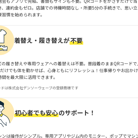
退会もアプリで完結、書類もサインも不要。QRコードをかざすだけで当
き、違約金もゼロ。店舗での待機時間なし・所要5分の手続きで、思い立
康習慣を始められます。
着替え・履き替えが
不要
ズの履き替えや専用ウェアへの着替えは不要。普段着のままQRコードで
分だけでも体を動かせば、心身ともにリフレッシュ！仕事帰りやお出か
時間を最大限に活用できます。
ードは株式会社デンソーウェーブの登録商標です
初心者でも安心
のサポート！
シンは操作がシンプル。専用アプリやジム内のモニター、ポップでマシ