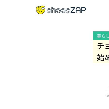
暮ら
チ
始