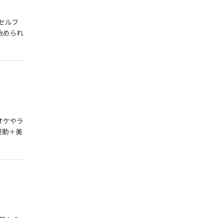
・セルフ
始められ
オケやラ
運動＋美