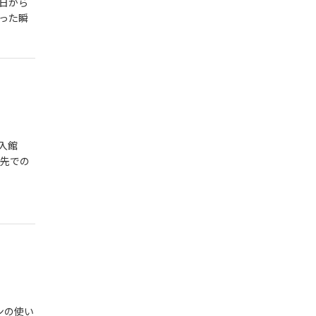
日から
った瞬
入館
け先での
ンの使い