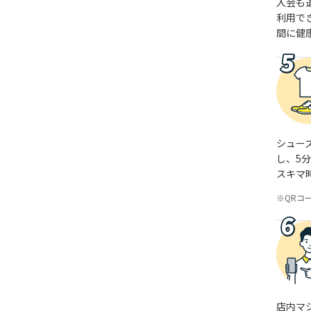
入会も
利用で
間に健
シュー
し、5
スキマ
QRコ
店内マ