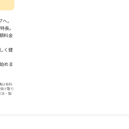
プへ。
が特長。
額料金
しく健
始めま
携は有料
お受け取り
方法・製