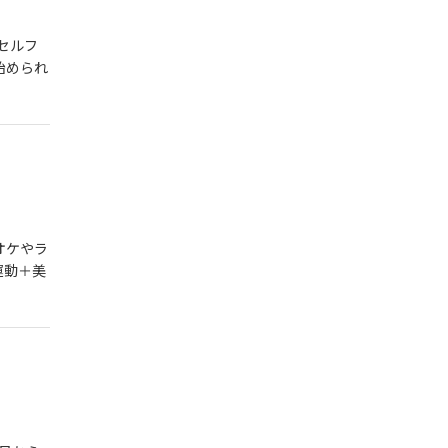
・セルフ
始められ
オケやラ
運動＋美