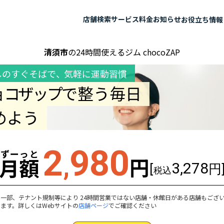
店舗検索
サービス
料金
お知らせ
お役立ち情報
清須市
の24時間使えるジム chocoZAP
しのすぐそばで
、
気軽に運動習慣
ョコザップ
で整う毎日
めよう
2
980
ずーっと
,
円
月額
3,278
[
円
税込
一部、テナント規制等により 24時間営業ではない店舗・休館日がある店舗もござ
ます。詳しくはWebサイトの
店舗ページ
でご確認ください