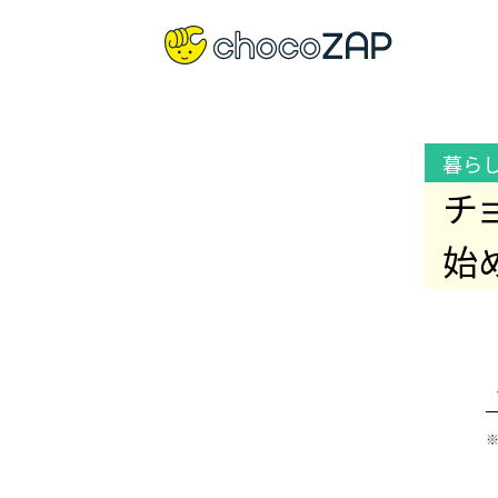
暮ら
チ
始