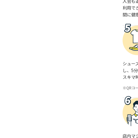
入会も
利用で
間に健
シュー
し、5
スキマ
QRコ
店内マ