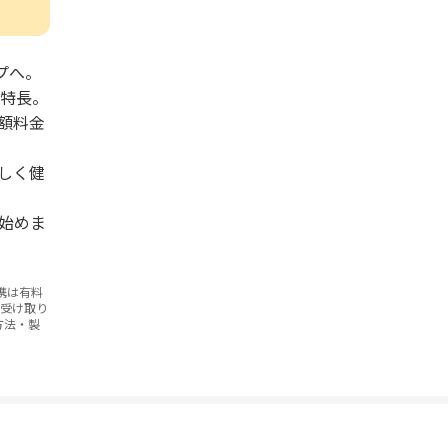
プへ。
が特長。
額料金
しく健
始めま
携は有料
お受け取り
方法・製