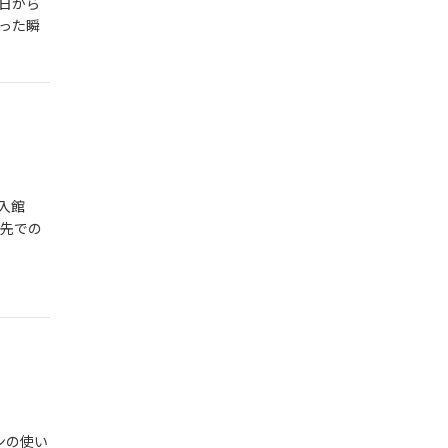
日から
った瞬
入館
け先での
ンの使い