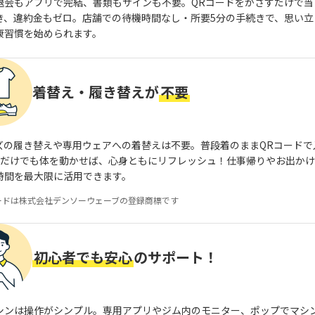
退会もアプリで完結、書類もサインも不要。QRコードをかざすだけで当
き、違約金もゼロ。店舗での待機時間なし・所要5分の手続きで、思い立
康習慣を始められます。
着替え・履き替えが
不要
ズの履き替えや専用ウェアへの着替えは不要。普段着のままQRコードで
分だけでも体を動かせば、心身ともにリフレッシュ！仕事帰りやお出か
時間を最大限に活用できます。
ードは株式会社デンソーウェーブの登録商標です
初心者でも安心
のサポート！
シンは操作がシンプル。専用アプリやジム内のモニター、ポップでマシ