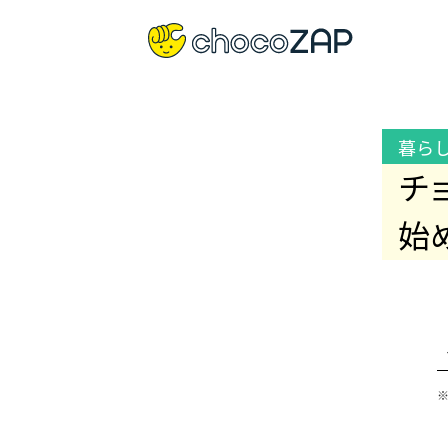
暮ら
チ
始