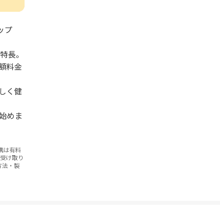
ップ
が特長。
額料金
しく健
始めま
携は有料
お受け取り
方法・製