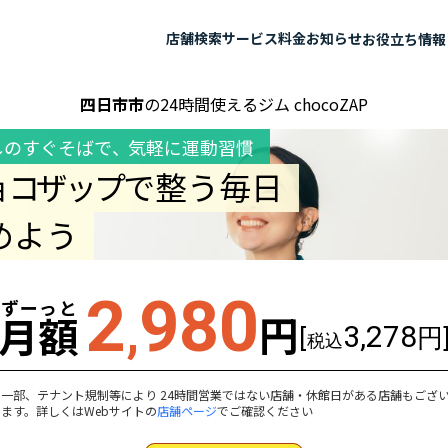
店舗検索
サービス
料金
お知らせ
お役立ち情報
四日市市
の24時間使えるジム chocoZAP
しのすぐそばで
、
気軽に運動習慣
ョコザップ
で整う毎日
めよう
2
980
ずーっと
,
円
月額
3,278
[
円
税込
一部、テナント規制等により 24時間営業ではない店舗・休館日がある店舗もござ
ます。詳しくはWebサイトの
店舗ページ
でご確認ください