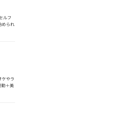
・セルフ
始められ
オケやラ
運動＋美