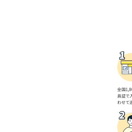
全国1
員証で
わせて