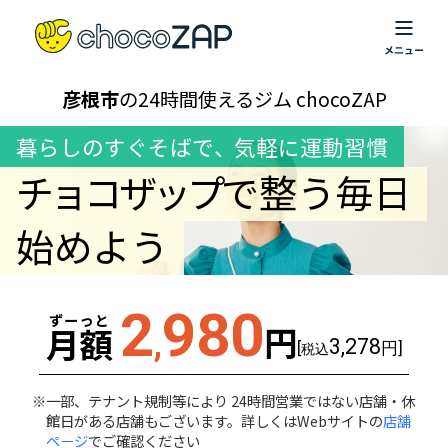
彦根市
の24時間使えるジム chocoZAP
暮らしのすぐそばで
、
気軽に運動習慣
チョコザップ
で整う毎日
始めよう
2
980
ずーっと
円
月額
,
3,278
[
円]
税込
一部、テナント規制等により 24時間営業ではない店舗・休
館日がある店舗もございます。詳しくはWebサイトの
店舗
ページ
でご確認ください