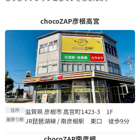
chocoZAP彦根高宮
住所
滋賀県 彦根市 高宮町1423-3 1F
最寄り駅
JR琵琶湖線 / 南彦根駅 東口 徒歩9分
chocoZAP南彦根