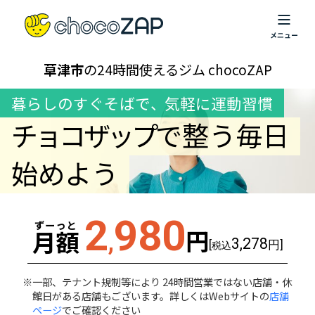
草津市
の24時間使えるジム chocoZAP
暮らしのすぐそばで
、
気軽に運動習慣
チョコザップ
で整う毎日
始めよう
2
980
ずーっと
円
月額
,
3,278
[
円]
税込
一部、テナント規制等により 24時間営業ではない店舗・休
館日がある店舗もございます。詳しくはWebサイトの
店舗
ページ
でご確認ください