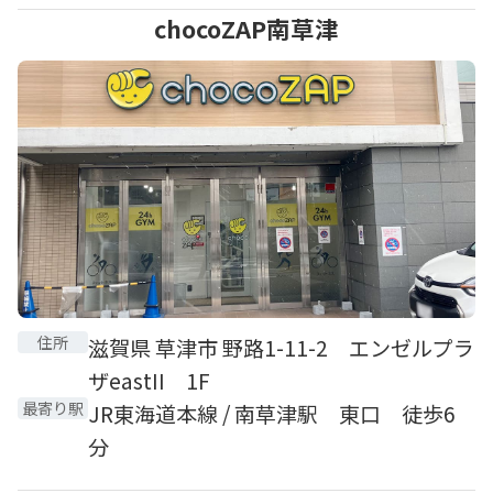
chocoZAP南草津
住所
滋賀県 草津市 野路1-11-2 エンゼルプラ
ザeastII 1F
最寄り駅
JR東海道本線 / 南草津駅 東口 徒歩6
分