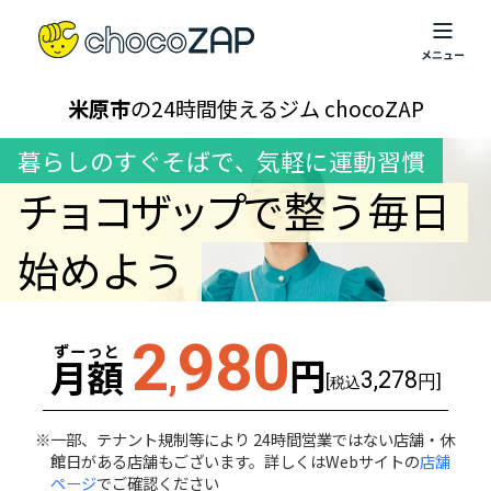
米原市
の24時間使えるジム chocoZAP
暮らしのすぐそばで
、
気軽に運動習慣
チョコザップ
で整う毎日
始めよう
2
980
ずーっと
円
月額
,
3,278
[
円]
税込
一部、テナント規制等により 24時間営業ではない店舗・休
館日がある店舗もございます。詳しくはWebサイトの
店舗
ページ
でご確認ください