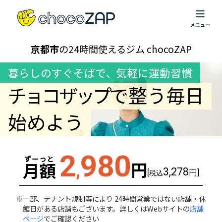
京都市
の24時間使えるジム chocoZAP
暮らしのすぐそばで
、
気軽に運動習慣
チョコザップ
で整う毎日
始めよう
2
980
ずーっと
円
月額
,
3,278
[
円]
税込
一部、テナント規制等により 24時間営業ではない店舗・休
館日がある店舗もございます。詳しくはWebサイトの
店舗
ページ
でご確認ください