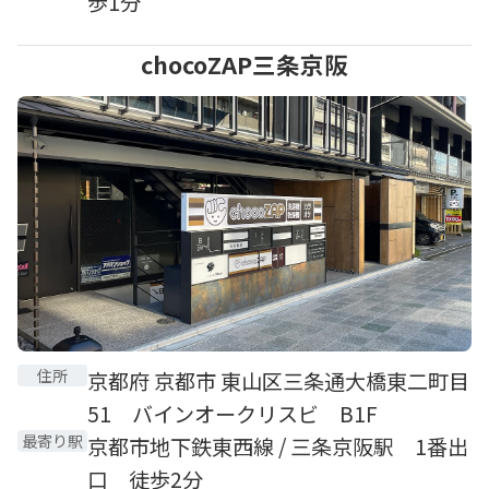
歩1分
chocoZAP三条京阪
住所
京都府 京都市 東山区三条通大橋東二町目
51 バインオークリスビ B1F
最寄り駅
京都市地下鉄東西線 / 三条京阪駅 1番出
口 徒歩2分