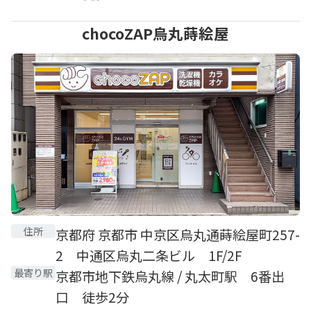
chocoZAP烏丸蒔絵屋
住所
京都府 京都市 中京区烏丸通蒔絵屋町257-
2 中通区烏丸二条ビル 1F/2F
最寄り駅
京都市地下鉄烏丸線 / 丸太町駅 6番出
口 徒歩2分