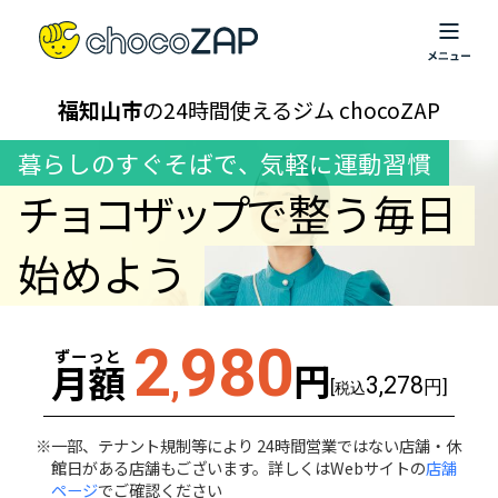
福知山市
の24時間使えるジム chocoZAP
暮らしのすぐそばで
、
気軽に運動習慣
チョコザップ
で整う毎日
始めよう
2
980
ずーっと
円
月額
,
3,278
[
円]
税込
一部、テナント規制等により 24時間営業ではない店舗・休
館日がある店舗もございます。詳しくはWebサイトの
店舗
ページ
でご確認ください