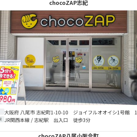
chocoZAP志紀
大阪府 八尾市 志紀町1-10-10 ジョイフルオオイシ1号館 1
JR関西本線 / 志紀駅 出入口 徒歩3分
駅
chocoZAP八尾小阪合町