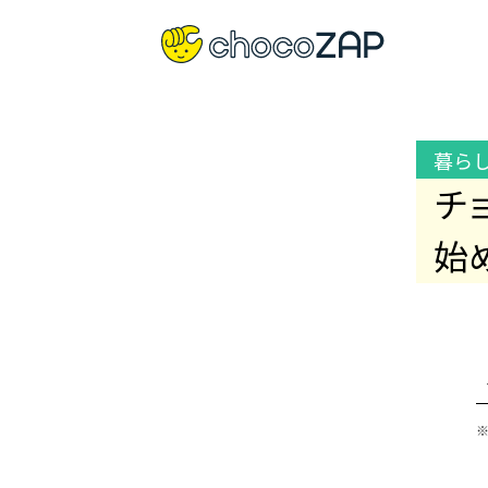
暮ら
チ
始