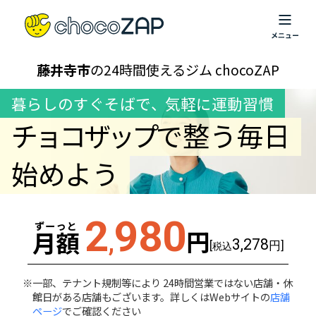
藤井寺市
の24時間使えるジム chocoZAP
暮らしのすぐそばで
、
気軽に運動習慣
チョコザップ
で整う毎日
始めよう
2
980
ずーっと
円
月額
,
3,278
[
円]
税込
一部、テナント規制等により 24時間営業ではない店舗・休
館日がある店舗もございます。詳しくはWebサイトの
店舗
ページ
でご確認ください