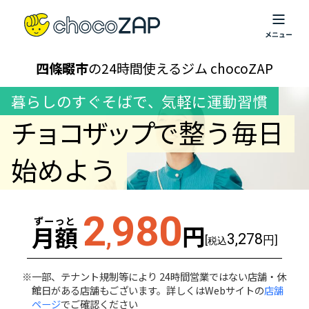
四條畷市
の24時間使えるジム chocoZAP
暮らしのすぐそばで
、
気軽に運動習慣
チョコザップ
で整う毎日
始めよう
2
980
ずーっと
円
月額
,
3,278
[
円]
税込
一部、テナント規制等により 24時間営業ではない店舗・休
館日がある店舗もございます。詳しくはWebサイトの
店舗
ページ
でご確認ください