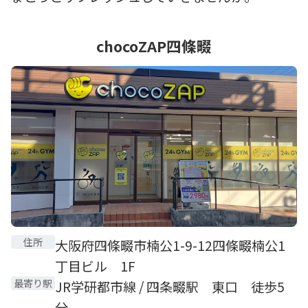
chocoZAP四條畷
住所
大阪府四條畷市楠公1-9-12四條畷楠公1
丁目ビル 1F
最寄り駅
JR学研都市線 / 四条畷駅 東口 徒歩5
分