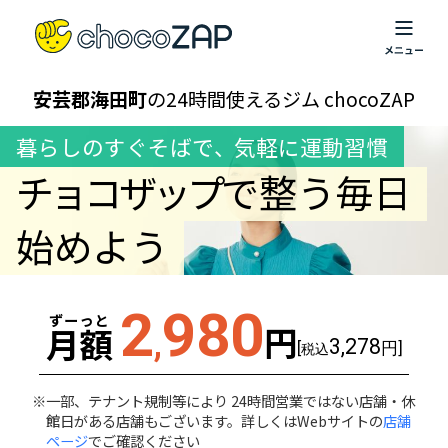
安芸郡海田町
の24時間使えるジム chocoZAP
暮らしのすぐそばで
、
気軽に運動習慣
チョコザップ
で整う毎日
始めよう
2
980
ずーっと
円
月額
,
3,278
[
円]
税込
一部、テナント規制等により 24時間営業ではない店舗・休
館日がある店舗もございます。詳しくはWebサイトの
店舗
ページ
でご確認ください