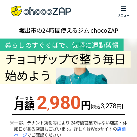
坂出市
の24時間使えるジム chocoZAP
暮らしのすぐそばで
、
気軽に運動習慣
チョコザップ
で整う毎日
始めよう
2
980
ずーっと
円
月額
,
3,278
[
円]
税込
一部、テナント規制等により 24時間営業ではない店舗・休
館日がある店舗もございます。詳しくはWebサイトの
店舗
ページ
でご確認ください