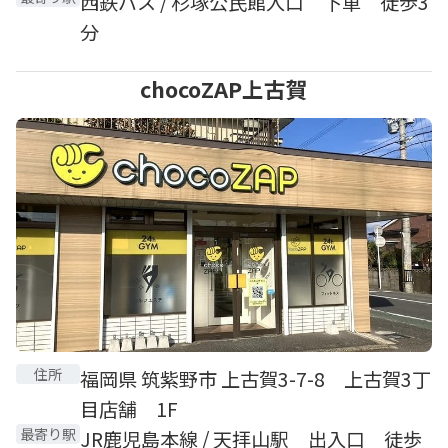
西鉄バス / 杉塚公民館入口 下車 徒歩3
分
chocoZAP上古賀
住所
福岡県 筑紫野市 上古賀3-7-8 上古賀3丁
目店舗 1F
最寄り駅
JR鹿児島本線 / 天拝山駅 出入口 徒歩