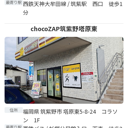
最寄り駅
西鉄天神大牟田線 / 筑紫駅 西口 徒歩1
分
chocoZAP筑紫野塔原東
住所
福岡県 筑紫野市 塔原東5-8-24 コラソ
ン 1F
最寄り駅