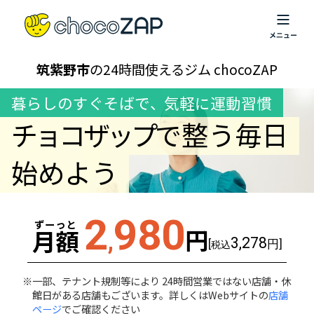
筑紫野市
の24時間使えるジム chocoZAP
暮らしのすぐそばで
、
気軽に運動習慣
チョコザップ
で整う毎日
始めよう
2
980
ずーっと
円
月額
,
3,278
[
円]
税込
一部、テナント規制等により 24時間営業ではない店舗・休
館日がある店舗もございます。詳しくはWebサイトの
店舗
ページ
でご確認ください