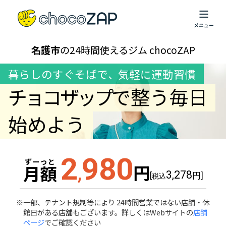
名護市
の24時間使えるジム chocoZAP
暮らしのすぐそばで
、
気軽に運動習慣
チョコザップ
で整う毎日
始めよう
2
980
ずーっと
円
月額
,
3,278
[
円]
税込
一部、テナント規制等により 24時間営業ではない店舗・休
館日がある店舗もございます。詳しくはWebサイトの
店舗
ページ
でご確認ください