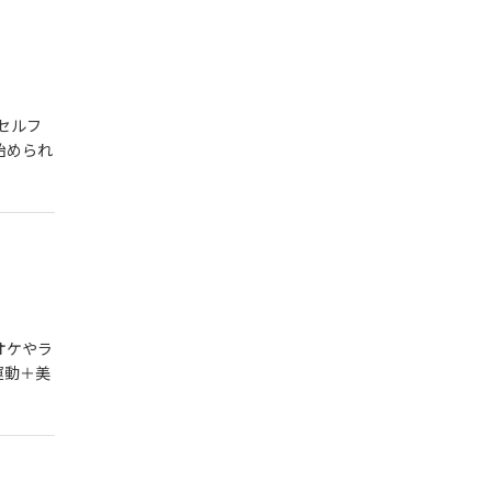
・セルフ
始められ
オケやラ
運動＋美