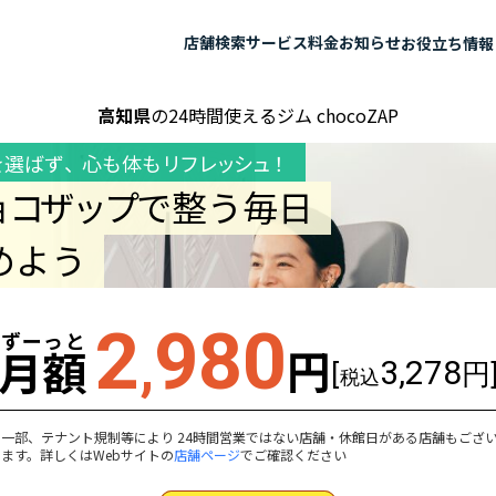
店舗検索
サービス
料金
お知らせ
お役立ち情報
高知県
の24時間使えるジム chocoZAP
を選ばず
、
心も体も
リフレッシュ！
ョコザップ
で整う毎日
めよう
2
980
ずーっと
,
円
月額
3,278
[
円
税込
一部、テナント規制等により 24時間営業ではない店舗・休館日がある店舗もござ
ます。詳しくはWebサイトの
店舗ページ
でご確認ください