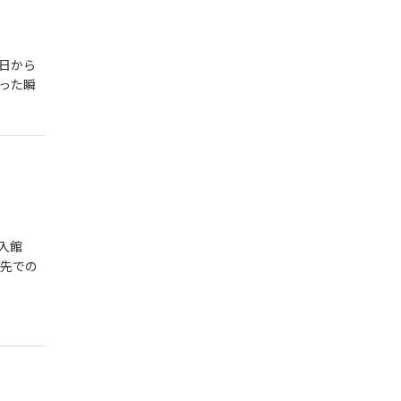
日から
った瞬
入館
け先での