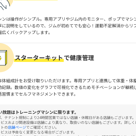
シンは操作がシンプル。専用アプリやジム内のモニター、ポップでマシ
寧に説明をしているので、ジムが初めてでも安心！運動不足解消からリ
幅広くバックアップします。
スターターキット
で健康管理
は体組成計をお受け取りいただけます。専用アプリと連携して体重・体
動記録。数値の変化をグラフで可視化できるためモチベーションが継続
活習慣までセルフマネジメントできます。
い放題はトレーニングマシンに限ります。
部、テナント規制により24時間営業ではない店舗・休館日がある店舗もございます。
ービスおよび関連設備は店舗により異なり、取扱いのない店舗もございます。詳しくは
イトの
店舗ページ
でご確認ください。
ービスは予告なく変更となる場合がございます。