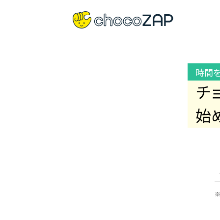
時間
チ
始