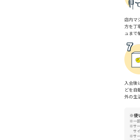
店内マ
方を丁
ュまで
入会後
どを自
外の生
使
一
サ
サ
サ