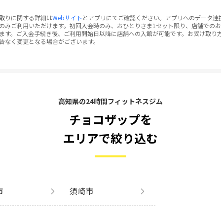
取りに関する詳細は
Webサイト
とアプリにてご確認ください。アプリへのデータ連
のみご利用いただけます。初回入会時のみ、おひとりさま1セット限り、店舗での
ます。ご入会手続き後、ご利用開始日以降に店舗への入館が可能です。お受け取り
告なく変更となる場合がございます。
高知県の24時間フィットネスジム
チョコザップを
エリアで絞り込む
市
須崎市