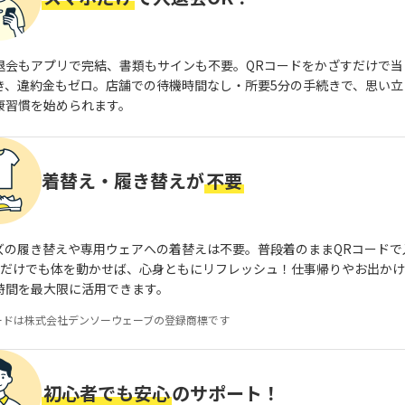
退会もアプリで完結、書類もサインも不要。QRコードをかざすだけで当
き、違約金もゼロ。店舗での待機時間なし・所要5分の手続きで、思い立
康習慣を始められます。
着替え・履き替えが
不要
ズの履き替えや専用ウェアへの着替えは不要。普段着のままQRコードで
分だけでも体を動かせば、心身ともにリフレッシュ！仕事帰りやお出か
時間を最大限に活用できます。
ードは株式会社デンソーウェーブの登録商標です
初心者でも安心
のサポート！