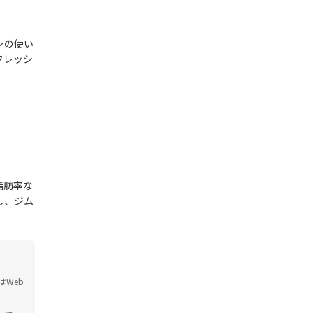
ンの使い
フレッシ
脂肪率な
し、ジム
Web