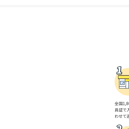
全国1
員証で
わせて