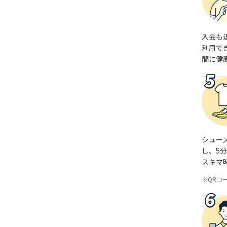
入会も
利用で
間に健
シュー
し、5
スキマ
QRコ