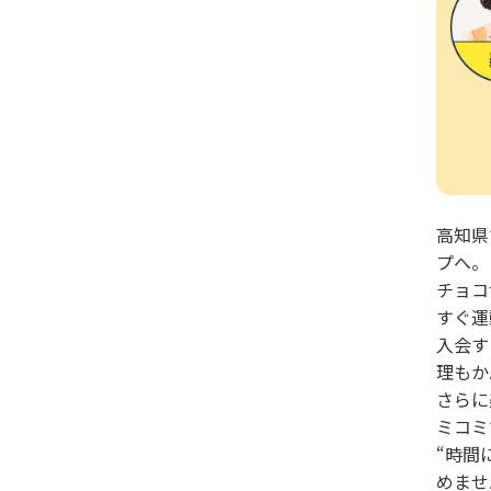
高知県
プへ。
チョコ
すぐ運
入会す
理もか
さらに
ミコミ
“時間
めませ