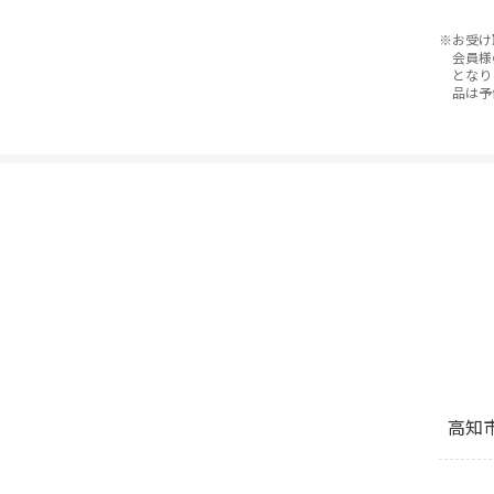
お受け
会員様
となり
品は予
高知