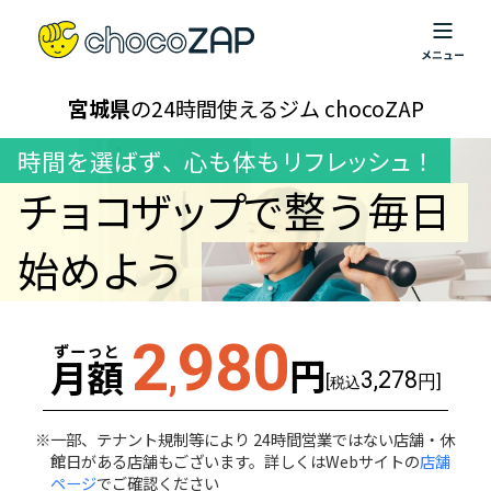
宮城県
の24時間使えるジム chocoZAP
時間を選ばず
、
心も体も
リフレッシュ！
チョコザップ
で整う毎日
始めよう
2
980
ずーっと
円
月額
,
3,278
[
円]
税込
一部、テナント規制等により 24時間営業ではない店舗・休
館日がある店舗もございます。詳しくはWebサイトの
店舗
ページ
でご確認ください