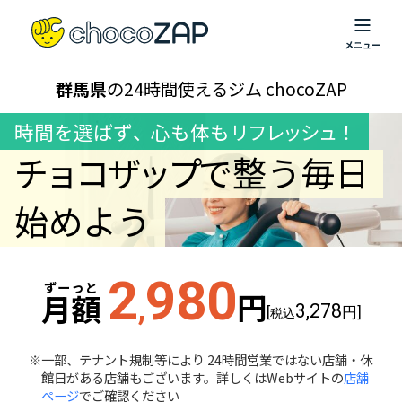
群馬県
の24時間使えるジム chocoZAP
時間を選ばず
、
心も体も
リフレッシュ！
チョコザップ
で整う毎日
始めよう
2
980
ずーっと
円
月額
,
3,278
[
円]
税込
一部、テナント規制等により 24時間営業ではない店舗・休
館日がある店舗もございます。詳しくはWebサイトの
店舗
ページ
でご確認ください